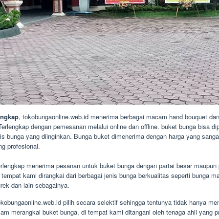
engkap
, tokobungaonline.web.id menerima berbagai macam hand bouquet dan
erlengkap dengan pemesanan melalui online dan offline. buket bunga bisa di
is bunga yang diinginkan. Bunga buket dimenerima dengan harga yang sangat
g profesional.
lengkap menerima pesanan untuk buket bunga dengan partai besar maupun pa
mpat kami dirangkai dari berbagai jenis bunga berkualitas seperti bunga mawa
rek dan lain sebagainya.
okobungaonline.web.id pilih secara selektif sehingga tentunya tidak hanya 
m merangkai buket bunga, di tempat kami ditangani oleh tenaga ahli yang pr