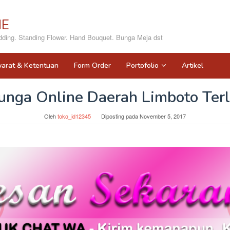
NE
ing. Standing Flower. Hand Bouquet. Bunga Meja dst
yarat & Ketentuan
Form Order
Portofolio
Artikel
unga Online Daerah Limboto Ter
Oleh
toko_id12345
Diposting pada
November 5, 2017