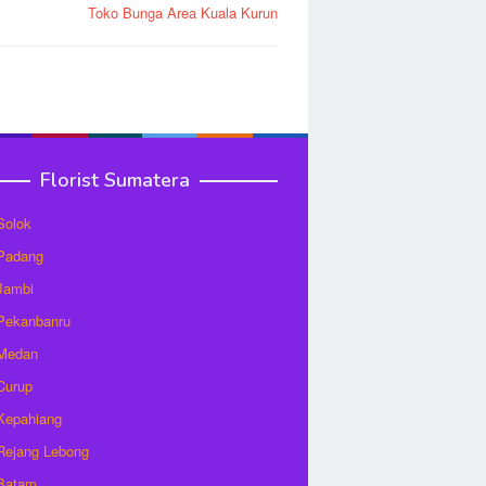
Toko Bunga Area Kuala Kurun
Florist Sumatera
 Solok
 Padang
 Jambi
 Pekanbanru
 Medan
 Curup
 Kepahiang
 Rejang Lebong
 Batam