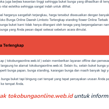
 juga berjiwa kesenian tinggi sehingga buket bunga yang dihasilkan di tem
nilai estetika sehingga sangat indah untuk dilihat.
ual harganya sangatlah terjangkau, harga tersebut disesuaikan dengan bany
Toko Bunga Online Daerah Limboto Terlengkap standing flower Online Terbai
i bunga buket kami tidak hanya ditangani oleh tenaga yang berpengalaman na
 bunga yang Anda pesan dapat selesai sebelum acara dimulai.
ua Terlengkap
p ( tokobungaonline.web.id ) selain memberikan layanan offline dan pemesa
angsung ke alamat tokobungaonline.web.id. Selain itu, selain buket bunga
perti bunga papan, bunga standing, karangan bunga dan masih banyak lagi y
n bunga buket tapi bingung cari tempat yang tepat percayakan urusan Anda 
n ke tempat Anda.
ak tokobungaonline.web.id
untuk informa