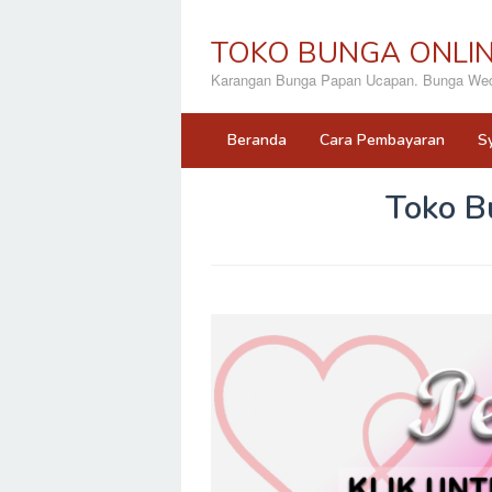
Loncat
ke
TOKO BUNGA ONLI
konten
Karangan Bunga Papan Ucapan. Bunga Wedd
Beranda
Cara Pembayaran
S
Toko B