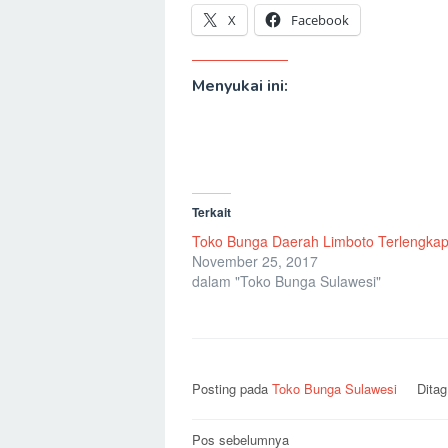
X
Facebook
Menyukai ini:
Terkait
Toko Bunga Daerah Limboto Terlengka
November 25, 2017
dalam "Toko Bunga Sulawesi"
Posting pada
Toko Bunga Sulawesi
Dita
Navigasi
Pos sebelumnya