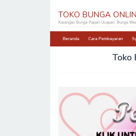
Loncat
ke
TOKO BUNGA ONLI
konten
Karangan Bunga Papan Ucapan. Bunga Wedd
Beranda
Cara Pembayaran
S
Toko 