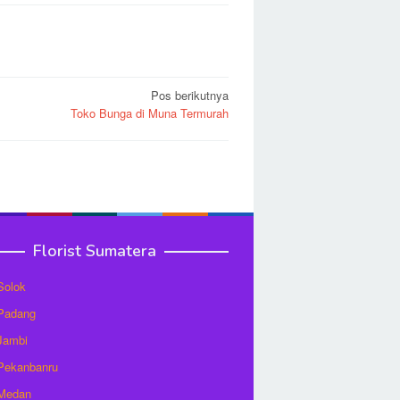
Pos berikutnya
Toko Bunga di Muna Termurah
Florist Sumatera
 Solok
 Padang
 Jambi
 Pekanbanru
 Medan