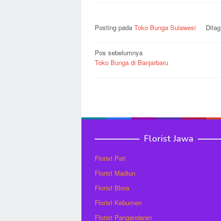
Posting pada
Toko Bunga Sulawesi
Dita
Navigasi
Pos sebelumnya
Toko Bunga di Banjarbaru
pos
Florist Jawa
Florist Pati
Florist Madiun
Florist Blora
Florist Kebumen
Florist Pangandaran