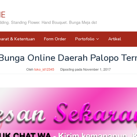
NE
ing. Standing Flower. Hand Bouquet. Bunga Meja dst
yarat & Ketentuan
Form Order
Portofolio
Artikel
Bunga Online Daerah Palopo Te
Oleh
toko_id12345
Diposting pada
November 1, 2017