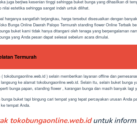
 juga berjiwa kesenian tinggi sehingga buket bunga yang dihasilkan di tem
nilai estetika sehingga sangat indah untuk dilihat.
ual harganya sangatlah terjangkau, harga tersebut disesuaikan dengan bany
Toko Bunga Online Daerah Palopo Termurah standing flower Online Terbaik b
i bunga buket kami tidak hanya ditangani oleh tenaga yang berpengalaman na
 bunga yang Anda pesan dapat selesai sebelum acara dimulai.
Selatan Termurah
( tokobungaonline.web.id ) selain memberikan layanan offline dan pemesanan
angsung ke alamat tokobungaonline.web.id. Selain itu, selain buket bunga
perti bunga papan, standing flower , karangan bunga dan masih banyak lagi y
n bunga buket tapi bingung cari tempat yang tepat percayakan urusan Anda 
n ke tempat Anda.
ak tokobungaonline.web.id
untuk informa