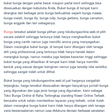
buket bunga dengan partai besar maupun partai kecil sehingga bisa
disesuaikan dengan kebutuha Anda. Buket bunga di tempat kami
dirangkai dari berbagai jenis bunga berkualitas seperti bunga mawar,
bunga melati, bunga lily, bunga tulip, bunga gerbera, bunga carnation,
bunga anggrek dan lain sebagainya.
Bunga
tersebut adalah bunga pilihan yang tokobungaonline.web.id pilih
secara selektif sehingga tentunya tidak hanya menghasilkan buket
bunga yang cantik namun juga memiliki aroma yang menyegarkan.
Dalam merangkai buket bunga, di tempat kami ditangani oleh tenaga
ahli yang professional yang tentunya tidak hanya handal dalam
merangkai bunga, namun mereka juga berjiwa kesenian tinggi sehingga
buket bunga yang dihasilkan di tempat kami tidak hanya memiliki
bentuk yang sesuai dengan keinginan namun juga terselip nilai estetika
sehingga sangat indah untuk dilihat.
Buket bunga yang tokobungaonline.web.id jual harganya sangatlah
terjangkau, harga tersebut disesuaikan dengan banyaknya jumlah bunga
yang digunakan dan juga jenis bunga yang digunakan. kami sebagai
Toko Bunga Online di Raha Terlengkap standing flower Online Terbaik
berusaha untuk selalu memberikan layanan yang terbaik, untuk itulah
dalam merangkai bunga buket kami tidak hanya ditangani oleh tenaga
yang berpengalaman namun juga didukung dengan berbagai peralatan