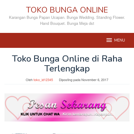
Loncat
TOKO BUNGA ONLINE
ke
konten
Karangan Bunga Papan Ucapan. Bunga Wedding. Standing Flower.
Hand Bouquet. Bunga Meja dst
MENU
Toko Bunga Online di Raha
Terlengkap
Oleh
toko_id12345
Diposting pada
November 6, 2017