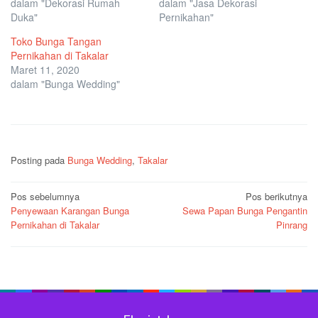
dalam "Dekorasi Rumah
dalam "Jasa Dekorasi
Duka"
Pernikahan"
Toko Bunga Tangan
Pernikahan di Takalar
Maret 11, 2020
dalam "Bunga Wedding"
Posting pada
Bunga Wedding
,
Takalar
Navigasi
Pos sebelumnya
Pos berikutnya
Penyewaan Karangan Bunga
Sewa Papan Bunga Pengantin
pos
Pernikahan di Takalar
Pinrang