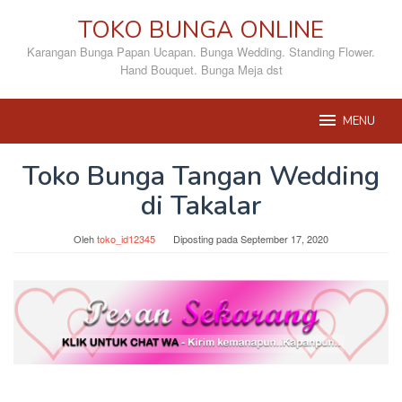
Loncat
TOKO BUNGA ONLINE
ke
konten
Karangan Bunga Papan Ucapan. Bunga Wedding. Standing Flower.
Hand Bouquet. Bunga Meja dst
MENU
Toko Bunga Tangan Wedding
di Takalar
Oleh
toko_id12345
Diposting pada
September 17, 2020