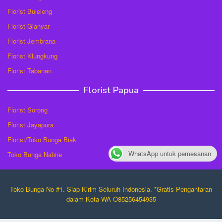
Florist Buleleng
Florist Gianyar
Florist Jembrana
Florist Klungkung
Florist Tabanan
Florist Papua
Florist Sorong
Florist Jayapura
Florist/Toko Bunga Biak
WhatsApp untuk pemesanan
Toko Bunga Nabire
Toko Bunga No #1. Siap Kirim Seluruh Indonesia. *Gratis Pengantaran
dalam Kota WA O85256454935