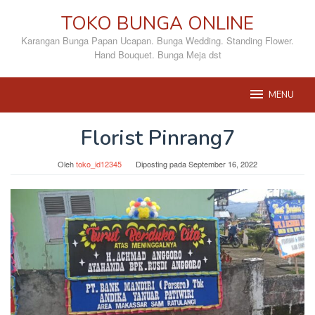
Loncat
TOKO BUNGA ONLINE
ke
konten
Karangan Bunga Papan Ucapan. Bunga Wedding. Standing Flower.
Hand Bouquet. Bunga Meja dst
MENU
Florist Pinrang7
Oleh
toko_id12345
Diposting pada
September 16, 2022