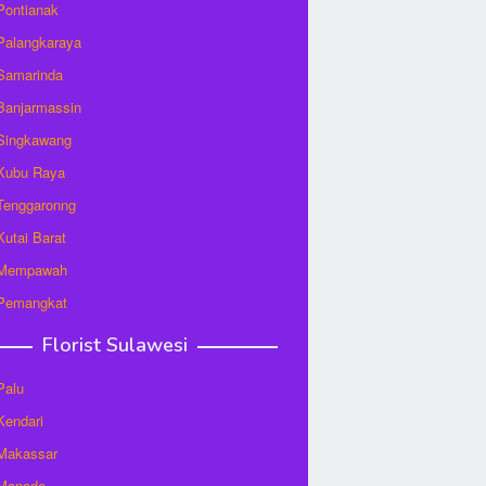
 Pontianak
 Palangkaraya
 Samarinda
 Banjarmassin
 Singkawang
 Kubu Raya
 Tenggaronng
 Kutai Barat
t Mempawah
 Pemangkat
Florist Sulawesi
Palu
 Kendari
 Makassar
 Manado