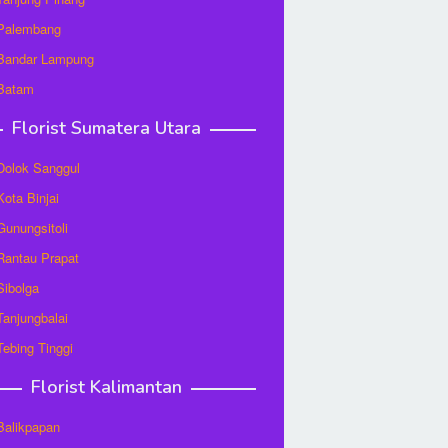
 Palembang
 Bandar Lampung
 Batam
Florist Sumatera Utara
 Dolok Sanggul
Kota Binjai
 Gunungsitoli
 Rantau Prapat
 Sibolga
 Tanjungbalai
 Tebing Tinggi
Florist Kalimantan
 Balikpapan