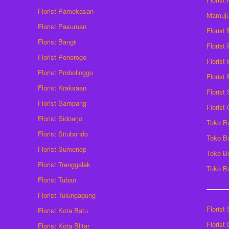
Florist Pamekasan
Mamuj
Florist Pasuruan
Florist
Florist Bangil
Florist
Florist Ponorogo
Florist
Florist Probolinggo
Florist
Florist Kraksaan
Florist
Florist Sampang
Florist
Florist Sidoarjo
Toko B
Florist Situbondo
Toko B
Florist Sumenep
Toko B
Florist Trenggalek
Toko B
Florist Tuban
Florist Tulungagung
Florist
Florist Kota Batu
Florist
Florist Kota Blitar