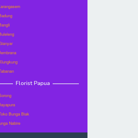
 Karangasem
 Badung
Bangli
 Buleleng
 Gianyar
 Jembrana
 Klungkung
 Tabanan
Florist Papua
 Sorong
 Jayapura
/Toko Bunga Biak
unga Nabire