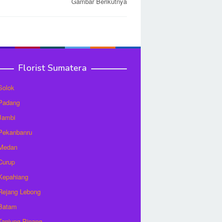
Gambar Berikutnya
Florist Sumatera
 Solok
 Padang
 Jambi
 Pekanbanru
 Medan
 Curup
 Kepahiang
 Rejang Lebong
 Batam
 Tanjung Pinang