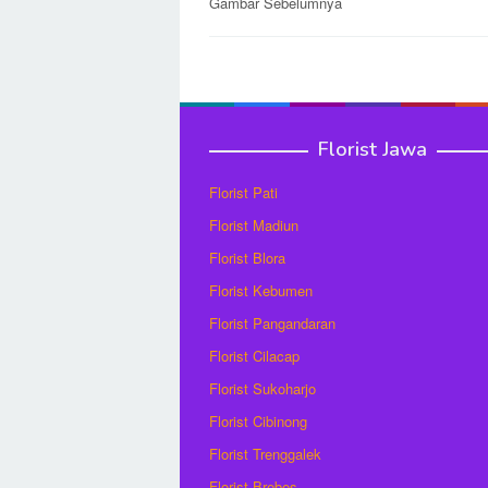
Post
Gambar Sebelumnya
navigation
Florist Jawa
Florist Pati
Florist Madiun
Florist Blora
Florist Kebumen
Florist Pangandaran
Florist Cilacap
Florist Sukoharjo
Florist Cibinong
Florist Trenggalek
Florist Brebes