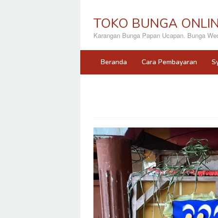
Loncat
ke
TOKO BUNGA ONLI
konten
Karangan Bunga Papan Ucapan. Bunga Wedd
Beranda
Cara Pembayaran
S