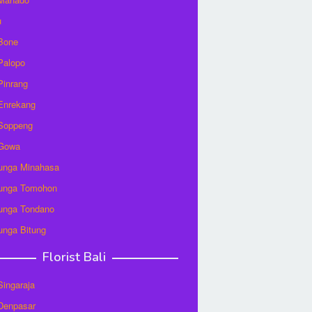
u
 Bone
 Palopo
 Pinrang
 Enrekang
 Soppeng
 Gowa
unga Minahasa
unga Tomohon
unga Tondano
unga Bitung
Florist Bali
 Singaraja
 Denpasar