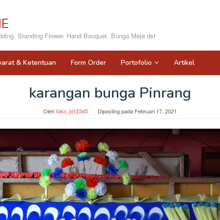
NE
ing. Standing Flower. Hand Bouquet. Bunga Meja dst
yarat & Ketentuan
Form Order
Portofolio
Artikel
karangan bunga Pinrang
Oleh
toko_id12345
Diposting pada
Februari 17, 2021