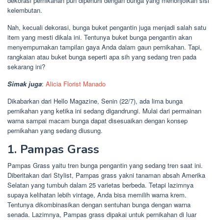
dekorasi pernikahan pun dipenuhi dengan bunga yang menonjolkan sisi
kelembutan.
Nah, kecuali dekorasi, bunga buket pengantin juga menjadi salah satu
item yang mesti dikala ini. Tentunya buket bunga pengantin akan
menyempurnakan tampilan gaya Anda dalam gaun pernikahan. Tapi,
rangkaian atau buket bunga seperti apa sih yang sedang tren pada
sekarang ini?
Simak juga
:
Alicia Florist
Manado
Dikabarkan dari Hello Magazine, Senin (22/7), ada lima bunga
pernikahan yang ketika ini sedang digandrungi. Mulai dari permainan
warna sampai macam bunga dapat disesuaikan dengan konsep
pernikahan yang sedang diusung.
1. Pampas Grass
Pampas Grass yaitu tren bunga pengantin yang sedang tren saat ini.
Diberitakan dari Stylist, Pampas grass yakni tanaman absah Amerika
Selatan yang tumbuh dalam 25 varietas berbeda. Tetapi lazimnya
supaya kelihatan lebih vintage, Anda bisa memilih warna krem.
Tentunya dikombinasikan dengan sentuhan bunga dengan warna
senada. Lazimnya, Pampas grass dipakai untuk pernikahan di luar