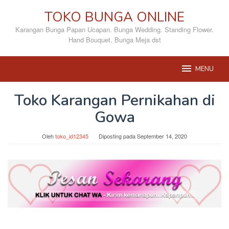
Loncat
TOKO BUNGA ONLINE
ke
konten
Karangan Bunga Papan Ucapan. Bunga Wedding. Standing Flower.
Hand Bouquet. Bunga Meja dst
MENU
Toko Karangan Pernikahan di
Gowa
Oleh
toko_id12345
Diposting pada
September 14, 2020