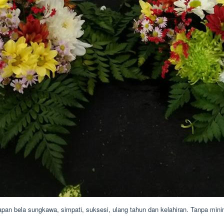
pan bela sungkawa, simpati, suksesi, ulang tahun dan kelahiran. Tanpa minim