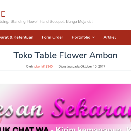
NE
ing. Standing Flower. Hand Bouquet. Bunga Meja dst
yarat & Ketentuan
Form Order
Portofolio
Artikel
Toko Table Flower Ambon
Oleh
toko_id12345
Diposting pada
Oktober 15, 2017