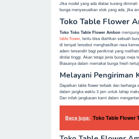
Jika model yang ada diatas kurang diminati
bunga menyesuaikan stok yang ada, jika a
Toko Table Flower A
Toko Toko Table Flower Ambon
mempunyai
table flower
, tentu bisa diartikan sebuah b
di tempat tersebut menghasilkan rasa kem
adem tersendiri bagi penikmat yang meliha
dinilai tinggi. Akan tetapi jenis bunga me
Biasanya dalam memakai bunga fresh tertuju
Melayani Pengiriman
Dapatkan table flower terbaik dan berharg
dalam jangka waktu 3 jam untuk tahap mak
Dan inilah jangkauan kami dalam mengantark
Baca juga:
Toko Table Flower T
Toko Table Flower A