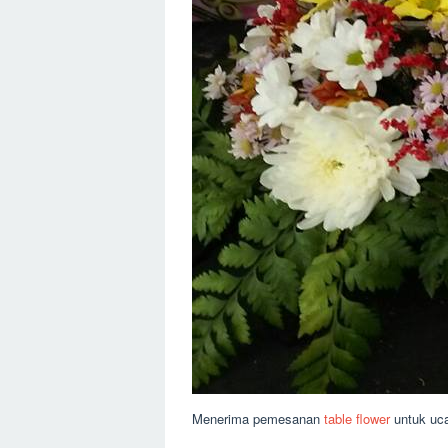
Menerima pemesanan
table flower
untuk uca