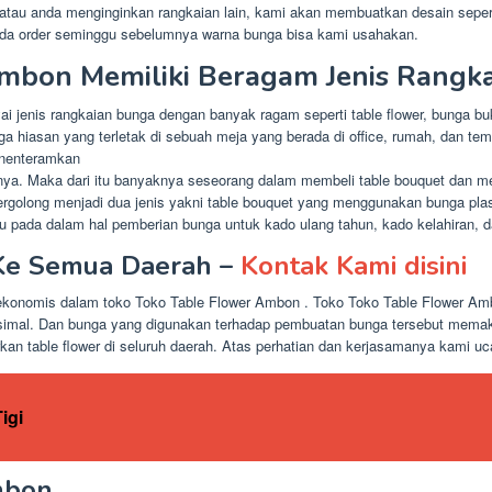
 atau anda menginginkan rangkaian lain, kami akan membuatkan desain seper
nda order seminggu sebelumnya warna bunga bisa kami usahakan.
mbon Memiliki Beragam Jenis Rangk
 jenis rangkaian bunga dengan banyak ragam seperti table flower, bunga buk
unga hiasan yang terletak di sebuah meja yang berada di office, rumah, dan 
enenteramkan
tnya. Maka dari itu banyaknya seseorang dalam membeli table bouquet dan
ja tergolong menjadi dua jenis yakni table bouquet yang menggunakan bunga pl
 pada dalam hal pemberian bunga untuk kado ulang tahun, kado kelahiran, d
 Ke Semua Daerah –
Kontak Kami disini
a ekonomis dalam toko Toko Table Flower Ambon . Toko Toko Table Flower 
simal. Dan bunga yang digunakan terhadap pembuatan bunga tersebut memaka
an table flower di seluruh daerah. Atas perhatian dan kerjasamanya kami uc
igi
mbon