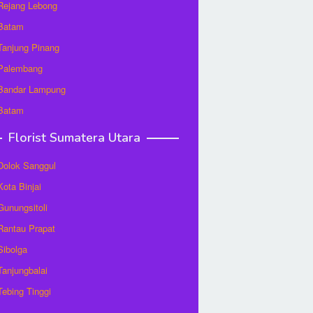
 Rejang Lebong
 Batam
 Tanjung Pinang
 Palembang
 Bandar Lampung
 Batam
Florist Sumatera Utara
 Dolok Sanggul
Kota Binjai
 Gunungsitoli
 Rantau Prapat
 Sibolga
 Tanjungbalai
 Tebing Tinggi