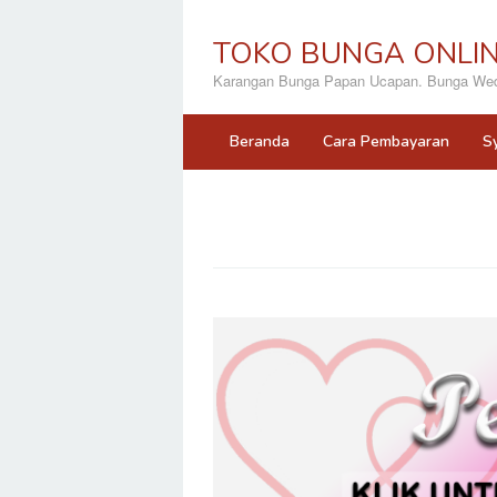
Loncat
ke
TOKO BUNGA ONLI
konten
Karangan Bunga Papan Ucapan. Bunga Wedd
Beranda
Cara Pembayaran
S