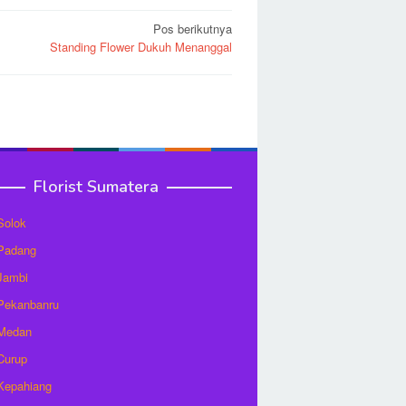
Pos berikutnya
Standing Flower Dukuh Menanggal
Florist Sumatera
 Solok
 Padang
 Jambi
 Pekanbanru
 Medan
 Curup
 Kepahiang