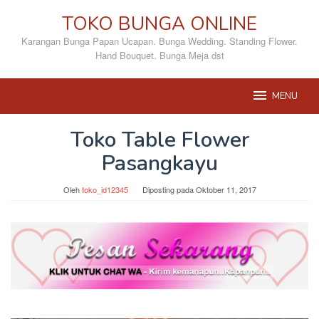
Loncat
TOKO BUNGA ONLINE
ke
konten
Karangan Bunga Papan Ucapan. Bunga Wedding. Standing Flower.
Hand Bouquet. Bunga Meja dst
MENU
Toko Table Flower
Pasangkayu
Oleh
toko_id12345
Diposting pada
Oktober 11, 2017