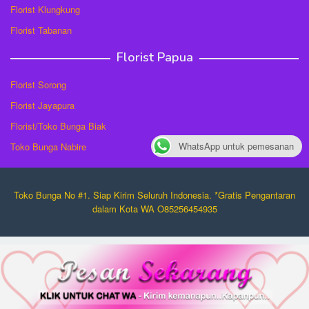
Florist Klungkung
Florist Tabanan
Florist Papua
Florist Sorong
Florist Jayapura
Florist/Toko Bunga Biak
WhatsApp untuk pemesanan
Toko Bunga Nabire
Toko Bunga No #1. Siap Kirim Seluruh Indonesia. *Gratis Pengantaran
dalam Kota WA O85256454935