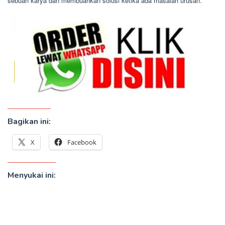
sebuah karya dan membuahkan solusi ketika ada masalah urusan.
Bagikan ini:
X
Facebook
Menyukai ini: