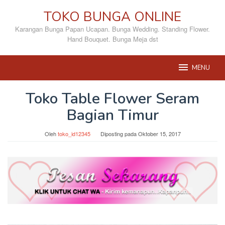
Loncat
TOKO BUNGA ONLINE
ke
konten
Karangan Bunga Papan Ucapan. Bunga Wedding. Standing Flower.
Hand Bouquet. Bunga Meja dst
MENU
Toko Table Flower Seram
Bagian Timur
Oleh
toko_id12345
Diposting pada
Oktober 15, 2017