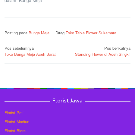
dalam "Bunga Meja"
Posting pada
Bunga Meja
Ditag
Toko Table Flower Sukamara
Navigasi
Pos sebelumnya
Pos berikutnya
Toko Bunga Meja Aceh Barat
Standing Flower di Aceh Singkil
pos
Florist Jawa
Florist Pati
Florist Madiun
Florist Blora