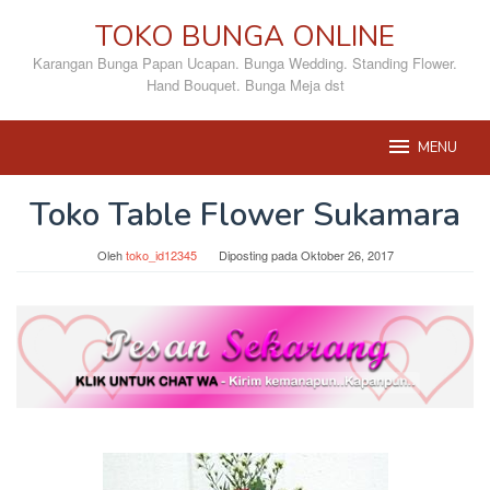
Loncat
TOKO BUNGA ONLINE
ke
konten
Karangan Bunga Papan Ucapan. Bunga Wedding. Standing Flower.
Hand Bouquet. Bunga Meja dst
MENU
Toko Table Flower Sukamara
Oleh
toko_id12345
Diposting pada
Oktober 26, 2017