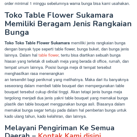
order minimal 1 minggu sebelumnya warna bunga bisa kami usahakan.
Toko Table Flower Sukamara
Memiliki Beragam Jenis Rangkaian
Bunga
Toko Toko Table Flower Sukamara
memiliki jenis rangkaian bunga
dengan banyak type seperti table flower, bunga buket, dan bunga jenis
lainnya. Dalam hal
table flower
, tentu bisa diartikan sebuah bunga
hiasan yang terletak di sebuah meja yang berada di office, rumah, dan
tempat umum lainnya. Posisi bunga meja di tempat tersebut
menghasilkan rasa menenangkan
an tersendiri bagi penikmat yang melihatnya. Maka dari itu banyaknya
seseorang dalam membeli table bouquet dan mempergunakan table
bouquet tersebut cukup dinilai tinggi. Akan tetapi jenis bunga meja
tergolong menjadi dua jenis yakni table bouquet yang memakai bunga
plastik dan table bouquet menggunakan bunga asli. Biasanya dalam
memakai bunga segar tertuju pada dalam hal pemberian bunga untuk
kado ulang tahun, kado kelahiran, dan lainnya.
Melayani Pengiriman Ke Semua
Daerah –
Kontak Kami disini