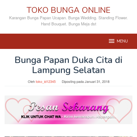
Loncat
TOKO BUNGA ONLINE
ke
konten
Karangan Bunga Papan Ucapan. Bunga Wedding. Standing Flower.
Hand Bouquet. Bunga Meja dst
MENU
Bunga Papan Duka Cita di
Lampung Selatan
Oleh
toko_id12345
Diposting pada
Januari 31, 2018