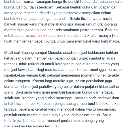
bentuk dan warna. Karangan bunga itu sendiri terbuat dari susunan kain
bunga, bambu, dan sterofoam. Sebagai bentuk duka dan ucapan dari
orang yang dihormati dan disayangi biasanya disampaikan dalam
bentuk kiriman papan bunga itu sendiri. Selain itu, ternyata masih
banyak alasan yang melatarbelakangi apa alasan umum orang-orang
memberikan papan bunga saat ada sambutan pesta tertentu. Bahkan
untuk acara resepsi
pernikahan
pun kini sudah tidak etis rasanya jika
tidak memberikan papan bunga untuk para mempelai yang berbahagia.
Mulai dari Sabang sampai Merauke sudah menjadi kebiasaan bahkan
keharusan dalam memberikan papan bungan untuk sambutan acara
tertentu, tidak terkecuali untuk karangan bunga duka cita kristen yang
menjadi kewajiban. Bagi mereka saat salah kerabat meninggal haruslah
diperlakukan dengan baik sebagai mengenang momen-momen terakhir
dalam hidupnya. Karena bagi mereka juga, selain pernikahan juga
kematian ini menjadi peristiwa yang besar dalam perjalan hidup setiap
orang. Bagi anda yang ingin membeli karangan bunga dan terdapat
salah satu kerabat yang sudah meninggal, pastilah anda berkewajiban
untuk bisa memberikan papan bunga sebagai rasa turut berduka. Jika
terdapat beberapa kerabat yang meninggal dalam waktu bersamaan,
pastilah anda membutuhkan biaya yang lebih dalam hal ini. Solusi
terbaiknya itu anda harus mencari penjual papan bunga yang
menawarkan biaya yang termurah.