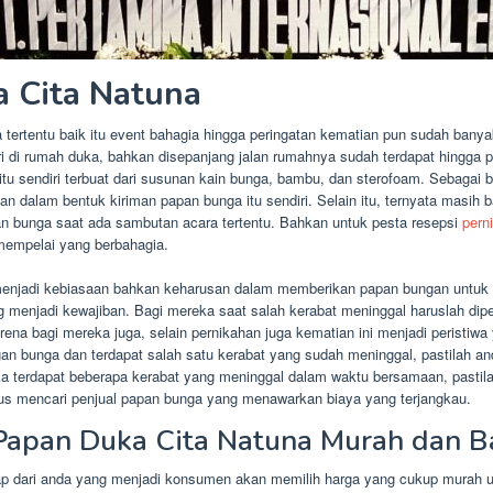
 Cita Natuna
 tertentu baik itu event bahagia hingga peringatan kematian pun sudah ban
ri di rumah duka, bahkan disepanjang jalan rumahnya sudah terdapat hingga
u sendiri terbuat dari susunan kain bunga, bambu, dan sterofoam. Sebagai 
an dalam bentuk kiriman papan bunga itu sendiri. Selain itu, ternyata masih
 bunga saat ada sambutan acara tertentu. Bahkan untuk pesta resepsi
pern
mempelai yang berbahagia.
njadi kebiasaan bahkan keharusan dalam memberikan papan bungan untuk sa
ng menjadi kewajiban. Bagi mereka saat salah kerabat meninggal haruslah d
a bagi mereka juga, selain pernikahan juga kematian ini menjadi peristiwa 
gan bunga dan terdapat salah satu kerabat yang sudah meninggal, pastilah a
ika terdapat beberapa kerabat yang meninggal dalam waktu bersamaan, pasti
harus mencari penjual papan bunga yang menawarkan biaya yang terjangkau.
Papan Duka Cita Natuna Murah dan B
tiap dari anda yang menjadi konsumen akan memilih harga yang cukup murah