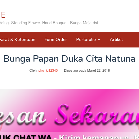
NE
ing. Standing Flower. Hand Bouquet. Bunga Meja dst
yarat & Ketentuan
Form Order
Portofolio
Artikel
Bunga Papan Duka Cita Natuna
Oleh
toko_id12345
Diposting pada
Maret 22, 2018