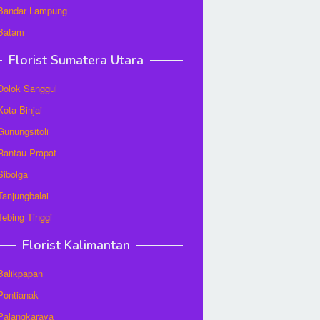
 Bandar Lampung
 Batam
Florist Sumatera Utara
 Dolok Sanggul
Kota Binjai
 Gunungsitoli
 Rantau Prapat
 Sibolga
 Tanjungbalai
 Tebing Tinggi
Florist Kalimantan
 Balikpapan
 Pontianak
 Palangkaraya