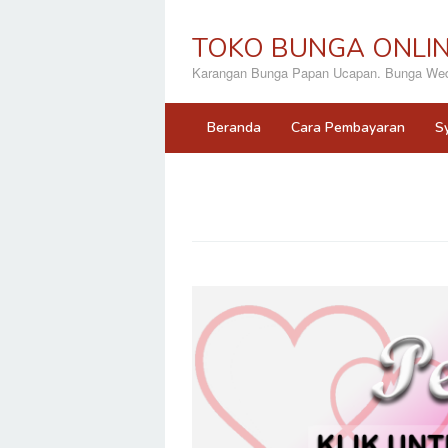
Loncat
ke
TOKO BUNGA ONLI
konten
Karangan Bunga Papan Ucapan. Bunga Wedd
Beranda
Cara Pembayaran
S