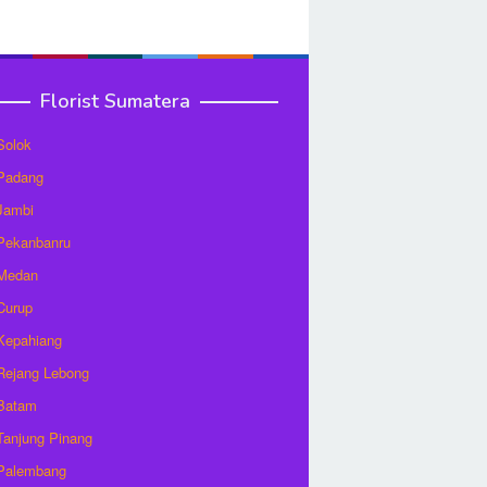
Florist Sumatera
 Solok
 Padang
 Jambi
 Pekanbanru
 Medan
 Curup
 Kepahiang
 Rejang Lebong
 Batam
 Tanjung Pinang
 Palembang