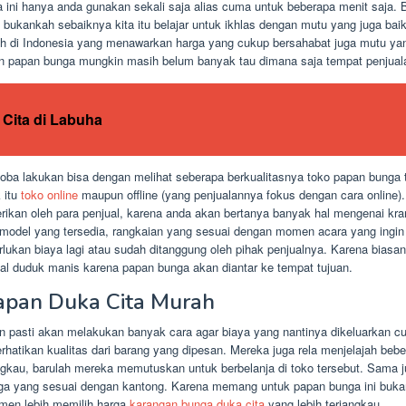
 ini hanya anda gunakan sekali saja alias cuma untuk beberapa menit saja.
bukankah sebaiknya kita itu belajar untuk ikhlas dengan mutu yang juga bai
ah di Indonesia yang menawarkan harga yang cukup bersahabat juga mutu yang
ran papan bunga mungkin masih belum banyak tau dimana saja tempat penjual
Cita di Labuha
ba lakukan bisa dengan melihat seberapa berkualitasnya toko papan bunga t
k itu
toko online
maupun offline (yang penjualannya fokus dengan cara online). 
erikan oleh para penjual, karena anda akan bertanya banyak hal mengenai k
n model yang tersedia, rangkaian yang sesuai dengan momen acara yang ingin
lukan biaya lagi atau sudah ditanggung oleh pihak penjualnya. Karena bia
l duduk manis karena papan bunga akan diantar ke tempat tujuan.
pan Duka Cita Murah
n pasti akan melakukan banyak cara agar biaya yang nantinya dikeluarkan c
atikan kualitas dari barang yang dipesan. Mereka juga rela menjelajah beberap
gkau, barulah mereka memutuskan untuk berbelanja di toko tersebut. Sama 
ga yang sesuai dengan kantong. Karena memang untuk papan bunga ini bukan
umen lebih memilih harga
karangan bunga duka cita
yang lebih terjangkau.