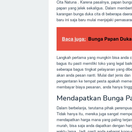
Cita Natuna . Karena pasalnya, papan bunga
papan yang jelek sekaligus. Dalam memberi 
karangan bunga duka cita di beberapa daer
baru ini saja baru mulai menjajaki pemasa
Baca juga:
Bunga Papan Duka 
Langkah pertama yang mungkin bisa anda co
bagus itu pasti memiliki toko yang legal bai
seberapa bagus tingkat pelayanan yang dib
akan anda pesan nanti. Mulai dari jenis da
pengantaran ke tempat pesta apakah memer
membayar biaya pesanan, anda hanya tingga
Mendapatkan Bunga Pa
Dalam berbelanja, terutama pihak perempua
Tidak hanya itu, mereka juga sangat memperh
mendapatkan harga mana yang paling terjan
murah, bisa saja anda dapatkan dengan har
waktu lama. Jadi, pasti anda sebagai kons