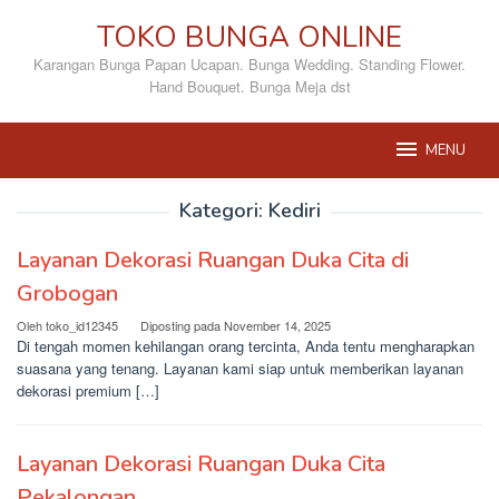
Loncat
TOKO BUNGA ONLINE
ke
konten
Karangan Bunga Papan Ucapan. Bunga Wedding. Standing Flower.
Hand Bouquet. Bunga Meja dst
MENU
Kategori:
Kediri
Layanan Dekorasi Ruangan Duka Cita di
Grobogan
Oleh
toko_id12345
Diposting pada
November 14, 2025
Di tengah momen kehilangan orang tercinta, Anda tentu mengharapkan
suasana yang tenang. Layanan kami siap untuk memberikan layanan
dekorasi premium […]
Layanan Dekorasi Ruangan Duka Cita
Pekalongan