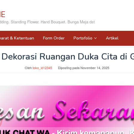
NE
ing. Standing Flower. Hand Bouquet. Bunga Meja dst
yarat & Ketentuan
Form Order
Portofolio
Artikel
 Dekorasi Ruangan Duka Cita di 
Oleh
toko_id12345
Diposting pada
November 14, 2025