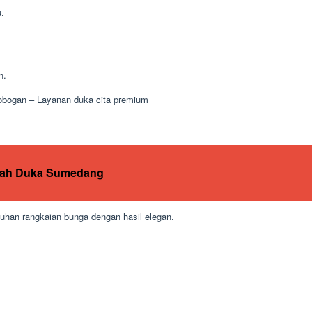
.
n.
obogan – Layanan duka cita premium
mah Duka Sumedang
uhan rangkaian bunga dengan hasil elegan.