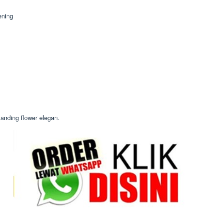
ening
anding flower elegan.