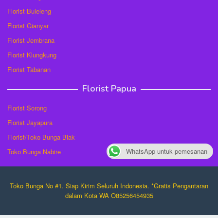
Florist Buleleng
Florist Gianyar
Florist Jembrana
Florist Klungkung
Florist Tabanan
Florist Papua
Florist Sorong
Florist Jayapura
Florist/Toko Bunga Biak
WhatsApp untuk pemesanan
Toko Bunga Nabire
Toko Bunga No #1. Siap Kirim Seluruh Indonesia. *Gratis Pengantaran
dalam Kota WA O85256454935