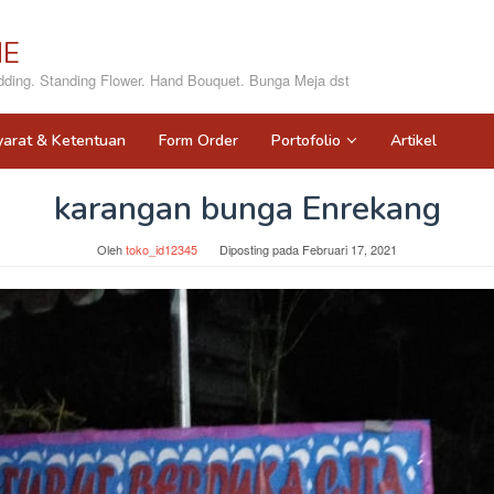
NE
ing. Standing Flower. Hand Bouquet. Bunga Meja dst
yarat & Ketentuan
Form Order
Portofolio
Artikel
karangan bunga Enrekang
Oleh
toko_id12345
Diposting pada
Februari 17, 2021