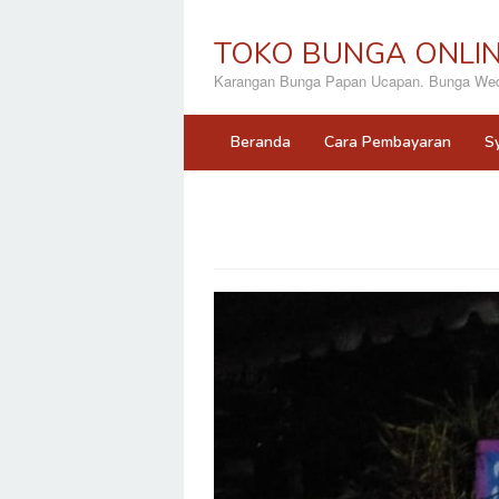
Loncat
ke
TOKO BUNGA ONLI
konten
Karangan Bunga Papan Ucapan. Bunga Wedd
Beranda
Cara Pembayaran
S