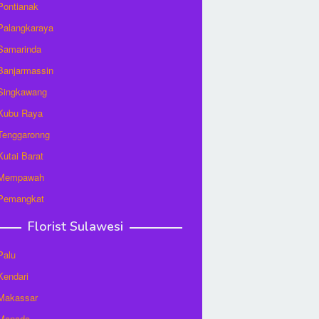
 Pontianak
 Palangkaraya
 Samarinda
 Banjarmassin
 Singkawang
 Kubu Raya
 Tenggaronng
 Kutai Barat
t Mempawah
 Pemangkat
Florist Sulawesi
Palu
 Kendari
 Makassar
 Manado