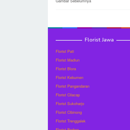
Post
Gambar Sebelumnya
navigation
Florist Jawa
Florist Pati
Florist Madiun
Florist Blora
Florist Kebumen
Florist Pangandaran
Florist Cilacap
Florist Sukoharjo
Florist Cibinong
Florist Trenggalek
Florist Brebes