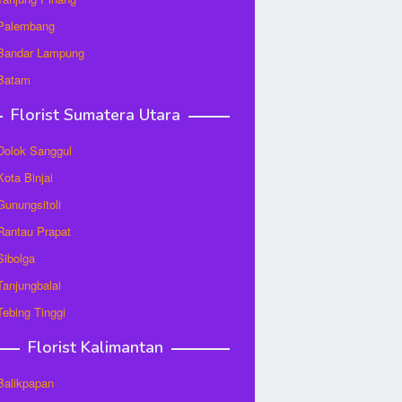
 Palembang
 Bandar Lampung
 Batam
Florist Sumatera Utara
 Dolok Sanggul
Kota Binjai
 Gunungsitoli
 Rantau Prapat
 Sibolga
 Tanjungbalai
 Tebing Tinggi
Florist Kalimantan
 Balikpapan