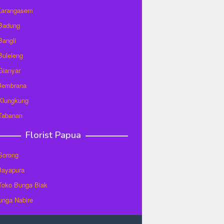
 Karangasem
 Badung
Bangli
 Buleleng
 Gianyar
 Jembrana
 Klungkung
 Tabanan
Florist Papua
 Sorong
 Jayapura
/Toko Bunga Biak
unga Nabire