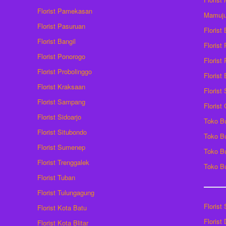
Florist Pamekasan
Mamuj
Florist Pasuruan
Florist
Florist Bangil
Florist
Florist Ponorogo
Florist
Florist Probolinggo
Florist
Florist Kraksaan
Florist
Florist Sampang
Florist
Florist Sidoarjo
Toko B
Florist Situbondo
Toko B
Florist Sumenep
Toko B
Florist Trenggalek
Toko B
Florist Tuban
Florist Tulungagung
Florist
Florist Kota Batu
Florist
Florist Kota Blitar