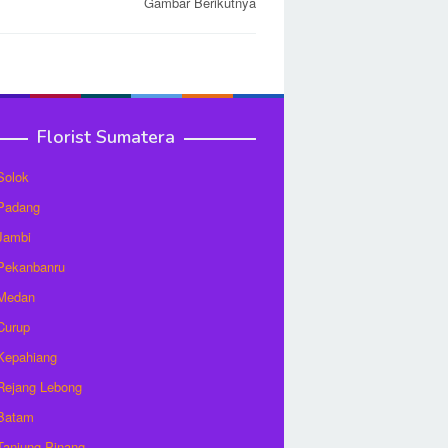
Gambar Berikutnya
Florist Sumatera
 Solok
 Padang
 Jambi
 Pekanbanru
 Medan
 Curup
 Kepahiang
 Rejang Lebong
 Batam
 Tanjung Pinang