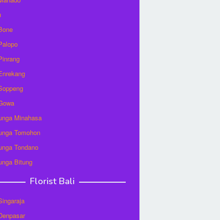
u
 Bone
 Palopo
 Pinrang
 Enrekang
 Soppeng
 Gowa
unga Minahasa
unga Tomohon
unga Tondano
unga Bitung
Florist Bali
 Singaraja
 Denpasar