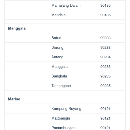
Mamajang Dalam
90135
Mandala
90135
Manggala
Batua
90233
Borong
90233
Antang
90234
Manggala
90233
Bangkala
90235
Tamangapa
90235
Mariso
Kampung Buyang
90121
Mattoangin
90121
Panambungan
90121