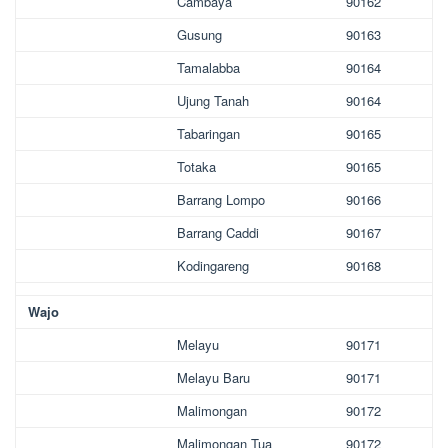
Cambaya
90162
Gusung
90163
Tamalabba
90164
Ujung Tanah
90164
Tabaringan
90165
Totaka
90165
Barrang Lompo
90166
Barrang Caddi
90167
Kodingareng
90168
Wajo
Melayu
90171
Melayu Baru
90171
Malimongan
90172
Malimongan Tua
90172