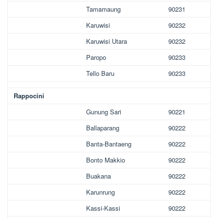
Tamamaung
90231
Karuwisi
90232
Karuwisi Utara
90232
Paropo
90233
Tello Baru
90233
Rappocini
Gunung Sari
90221
Ballaparang
90222
Banta-Bantaeng
90222
Bonto Makkio
90222
Buakana
90222
Karunrung
90222
Kassi-Kassi
90222