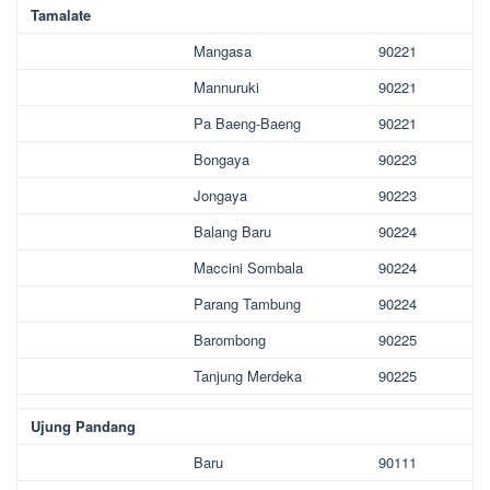
Tamalate
Mangasa
90221
Mannuruki
90221
Pa Baeng-Baeng
90221
Bongaya
90223
Jongaya
90223
Balang Baru
90224
Maccini Sombala
90224
Parang Tambung
90224
Barombong
90225
Tanjung Merdeka
90225
Ujung Pandang
Baru
90111