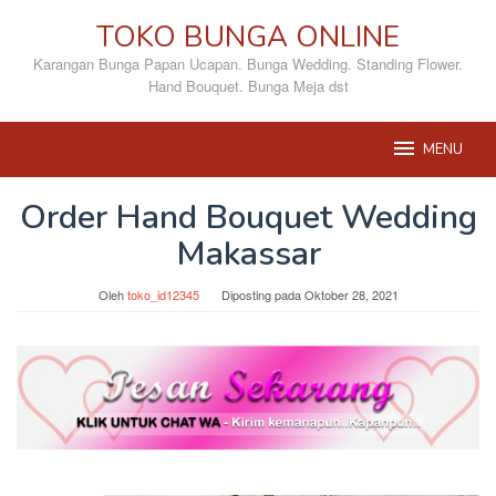
Loncat
TOKO BUNGA ONLINE
ke
konten
Karangan Bunga Papan Ucapan. Bunga Wedding. Standing Flower.
Hand Bouquet. Bunga Meja dst
MENU
Order Hand Bouquet Wedding
Makassar
Oleh
toko_id12345
Diposting pada
Oktober 28, 2021