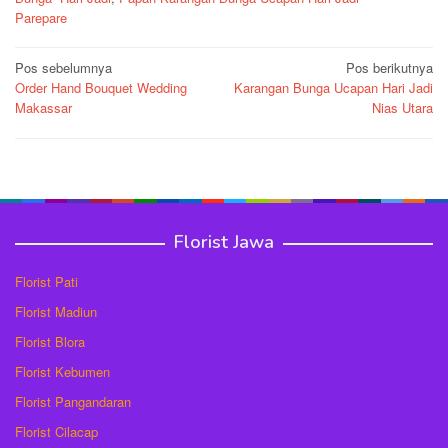
Parepare
Navigasi
Pos sebelumnya
Pos berikutnya
Order Hand Bouquet Wedding
Karangan Bunga Ucapan Hari Jadi
pos
Makassar
Nias Utara
Florist Jawa
Florist Pati
Florist Madiun
Florist Blora
Florist Kebumen
Florist Pangandaran
Florist Cilacap