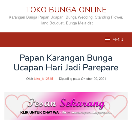
Loncat
TOKO BUNGA ONLINE
ke
konten
Karangan Bunga Papan Ucapan. Bunga Wedding. Standing Flower.
Hand Bouquet. Bunga Meja dst
MENU
Papan Karangan Bunga
Ucapan Hari Jadi Parepare
Oleh
toko_id12345
Diposting pada
Oktober 29, 2021