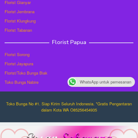
Florist Gianyar
Florist Jembrana
Florist Klungkung
Florist Tabanan
Florist Papua
Florist Sorong
Florist Jayapura
Florist/Toko Bunga Biak
WhatsApp untuk pemesanan
Toko Bunga Nabire
Toko Bunga No #1. Siap Kirim Seluruh Indonesia. *Gratis Pengantaran
dalam Kota WA O85256454935