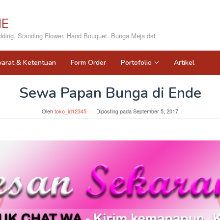
NE
ing. Standing Flower. Hand Bouquet. Bunga Meja dst
yarat & Ketentuan
Form Order
Portofolio
Artikel
Sewa Papan Bunga di Ende
Oleh
toko_id12345
Diposting pada
September 5, 2017