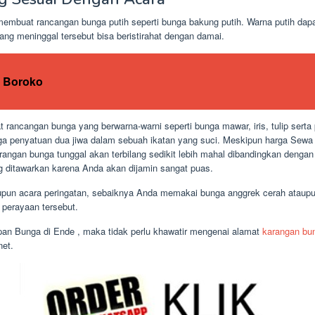
mbuat rancangan bunga putih seperti bunga bakung putih. Warna putih dap
ang meninggal tersebut bisa beristirahat dengan damai.
 Boroko
rancangan bunga yang berwarna-warni seperti bunga mawar, iris, tulip serta 
a penyatuan dua jiwa dalam sebuah ikatan yang suci. Meskipun harga Sew
rangan bunga tunggal akan terbilang sedikit lebih mahal dibandingkan denga
g ditawarkan karena Anda akan dijamin sangat puas.
ataupun acara peringatan, sebaiknya Anda memakai bunga anggrek cerah ata
 perayaan tersebut.
n Bunga di Ende , maka tidak perlu khawatir mengenai alamat
karangan bu
net.