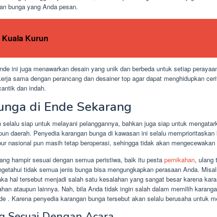
gan bunga yang Anda pesan.
 Kuala Kurun
nde ini juga menawarkan desain yang unik dan berbeda untuk setiap perayaa
ekerja sama dengan perancang dan desainer top agar dapat menghidupkan cer
antik dan indah.
unga di Ende Sekarang
 selalu siap untuk melayani pelanggannya, bahkan juga siap untuk mengata
upun daerah. Penyedia karangan bunga di kawasan ini selalu memprioritaskan
bur nasional pun masih tetap beroperasi, sehingga tidak akan mengecewakan
ng hampir sesuai dengan semua peristiwa, baik itu pesta
pernikahan
, ulang
engetahui tidak semua jenis bunga bisa mengungkapkan perasaan Anda. Misa
a hal tersebut menjadi salah satu kesalahan yang sangat besar karena kara
ahan ataupun lainnya. Nah, bila Anda tidak ingin salah dalam memilih karan
 . Karena penyedia karangan bunga tersebut akan selalu berusaha untuk 
g Sesuai Dengan Acara