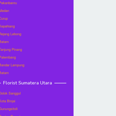
 Pekanbanru
 Medan
 Curup
 Kepahiang
 Rejang Lebong
 Batam
 Tanjung Pinang
 Palembang
 Bandar Lampung
 Batam
Florist Sumatera Utara
 Dolok Sanggul
Kota Binjai
 Gunungsitoli