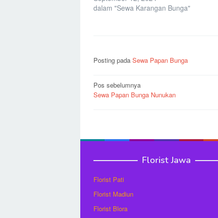
dalam "Sewa Karangan Bunga"
Posting pada
Sewa Papan Bunga
Navigasi
Pos sebelumnya
Sewa Papan Bunga Nunukan
pos
Florist Jawa
Florist Pati
Florist Madiun
Florist Blora