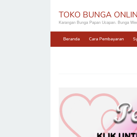
Loncat
ke
TOKO BUNGA ONLI
konten
Karangan Bunga Papan Ucapan. Bunga Wedd
Beranda
Cara Pembayaran
S