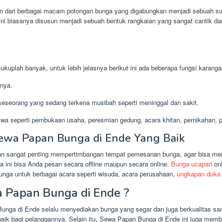
an dari berbagai macam potongan bunga yang digabungkan menjadi sebuah s
ni biasanya disusun menjadi sebuah bentuk rangkaian yang sangat cantik da
kuplah banyak, untuk lebih jelasnya berikut ini ada beberapa fungsi karanga
nya.
eseorang yang sedang terkena musibah seperti meninggal dan sakit.
wa seperti pembukaan usaha, peresmian gedung, acara khitan, pernikahan, pr
ewa Papan Bunga di Ende Yang Baik
san sangat penting mempertimbangan tempat pemesanan bunga, agar bisa me
 ini bisa Anda pesan secara offline maupun secara online.
Bunga ucapan
onl
unga untuk berbagai acara seperti wisuda, acara perusahaan,
ungkapan duka 
 Papan Bunga di Ende ?
unga di Ende selalu menyediakan bunga yang segar dan juga berkualitas sang
aik bagi pelanggannya. Selain itu, Sewa Papan Bunga di Ende ini juga memb