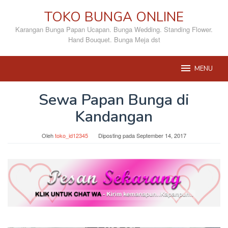
Loncat
TOKO BUNGA ONLINE
ke
konten
Karangan Bunga Papan Ucapan. Bunga Wedding. Standing Flower.
Hand Bouquet. Bunga Meja dst
MENU
Sewa Papan Bunga di
Kandangan
Oleh
toko_id12345
Diposting pada
September 14, 2017