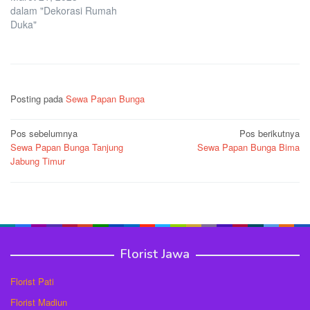
dalam "Dekorasi Rumah
Duka"
Posting pada
Sewa Papan Bunga
Navigasi
Pos sebelumnya
Pos berikutnya
Sewa Papan Bunga Tanjung
Sewa Papan Bunga Bima
pos
Jabung Timur
Florist Jawa
Florist Pati
Florist Madiun