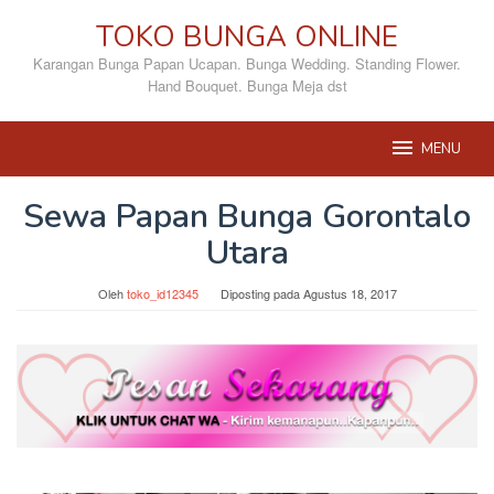
Loncat
TOKO BUNGA ONLINE
ke
konten
Karangan Bunga Papan Ucapan. Bunga Wedding. Standing Flower.
Hand Bouquet. Bunga Meja dst
MENU
Sewa Papan Bunga Gorontalo
Utara
Oleh
toko_id12345
Diposting pada
Agustus 18, 2017