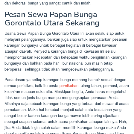
dan dekorasi bunga yang sangat cantik dan indah.
Pesan Sewa Papan Bunga
Gorontalo Utara Sekarang
Usaha Sewa Papan Bunga Gorontalo Utara ini akan selalu siap untuk
melayani pelanggannya, bahkan juga siap untuk mengatarkan pesanan
karangan bunganya untuk berbagai kegiatan di berbagai kawasan
ataupun daerah. Penyedia karangan bunga di kawasan ini selalu
memprioritaskan kecepatan dan ketepatan waktu pengiriman karangan
bunganya dan bahkan pada hari libur nasional pun masih tetap
beroperasi, sehingga tidak akan mengecewakan pelanggannya.
Pada dasarnya setiap karangan bunga memang hampir sesuai dengan
semua peristiwa, baik itu pesta
pernikahan
, ulang tahun, promosi, acara
kelahiran maupun duka cita. Meskipun begitu, Anda harus mengetahui
tidak semua jenis bunga mampu mengungkapkan perasaan Anda.
Misalnya saja sebuah karangan bunga yang terbuat dari mawar di acara
pemakaman. Maka hal tersebut menjadi salah satu kesalahan yang
sangat besar karena karangan bunga mawar lebih sering dijadikan
sebagai ucapan selamat untuk acara pernikahan ataupun lainnya. Nah,
jika Anda tidak ingin salah dalam memilih karangan bunga maka Anda
dapat memilih melakukan pesan Sewa Papan Bunga Gorontalo Utara .