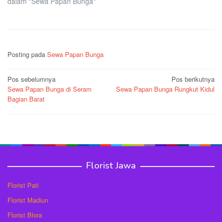
dalam "Sewa Papan Bunga"
Posting pada
Sewa Papan Bunga
Navigasi
Pos sebelumnya
Pos berikutnya
Sewa Papan Bunga di Seram
Sewa Papan Bunga Rungkut Kidul
pos
Bagian Barat
Florist Jawa
Florist Pati
Florist Madiun
Florist Blora