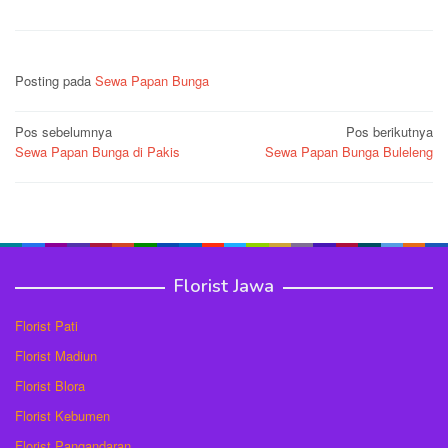
Posting pada
Sewa Papan Bunga
Navigasi
Pos sebelumnya
Pos berikutnya
Sewa Papan Bunga di Pakis
Sewa Papan Bunga Buleleng
pos
Florist Jawa
Florist Pati
Florist Madiun
Florist Blora
Florist Kebumen
Florist Pangandaran