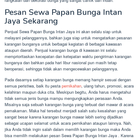
rangkaian dan dekorasi bunga yang sangat cantik dan indah.
Pesan Sewa Papan Bunga Intan
Jaya Sekarang
Penjual Sewa Papan Bunga Intan Jaya ini akan selalu siap untuk
melayani pelanggannya, bahkan juga siap untuk mengatarkan pesanan
karangan bunganya untuk berbagai kegiatan di berbagai kawasan
ataupun daerah. Penjual karangan bunga di kawasan ini selalu
memprioritaskan kecepatan dan ketepatan waktu pengiriman karangan
bunganya dan bahkan pada hari libur nasional pun masih tetap
beroperasi, sehingga tidak akan mengecewakan pelanggannya.
Pada dasarnya setiap karangan bunga memang hampir sesuai dengan
semua peristiwa, baik itu pesta
pernikahan
, ulang tahun, promosi, acara
kelahiran maupun duka cita. Meskipun begitu, Anda harus mengetahui
tidak semua jenis bunga mampu mengungkapkan perasaan Anda.
Misalnya saja sebuah karangan bunga yang terbuat dari mawar di acara
pemakaman. Maka hal tersebut menjadi salah satu kesalahan yang
sangat besar karena karangan bunga mawar lebih sering dijadikan
sebagai ucapan selamat untuk acara pernikahan ataupun lainnya. Nah,
jika Anda tidak ingin salah dalam memilih karangan bunga maka Anda
bisa memilih melakukan pesan Sewa Papan Bunga Intan Jaya . Karena