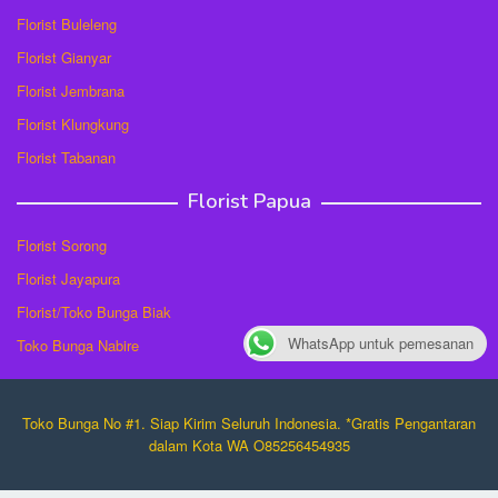
Florist Buleleng
Florist Gianyar
Florist Jembrana
Florist Klungkung
Florist Tabanan
Florist Papua
Florist Sorong
Florist Jayapura
Florist/Toko Bunga Biak
WhatsApp untuk pemesanan
Toko Bunga Nabire
Toko Bunga No #1. Siap Kirim Seluruh Indonesia. *Gratis Pengantaran
dalam Kota WA O85256454935