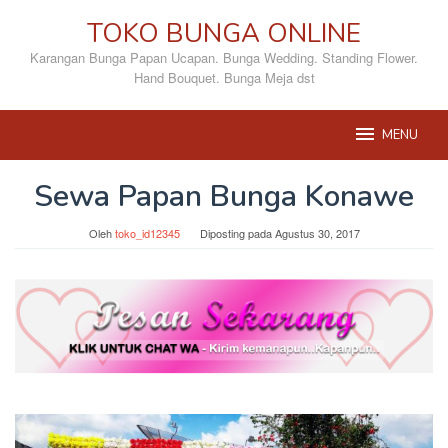
Loncat
TOKO BUNGA ONLINE
ke
konten
Karangan Bunga Papan Ucapan. Bunga Wedding. Standing Flower.
Hand Bouquet. Bunga Meja dst
MENU
Sewa Papan Bunga Konawe
Oleh
toko_id12345
Diposting pada
Agustus 30, 2017