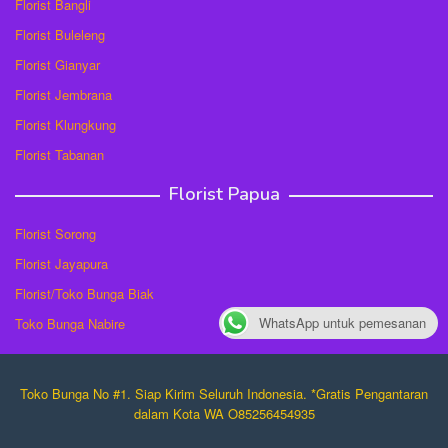
Florist Bangli
Florist Buleleng
Florist Gianyar
Florist Jembrana
Florist Klungkung
Florist Tabanan
Florist Papua
Florist Sorong
Florist Jayapura
Florist/Toko Bunga Biak
WhatsApp untuk pemesanan
Toko Bunga Nabire
Toko Bunga No #1. Siap Kirim Seluruh Indonesia. *Gratis Pengantaran
dalam Kota WA O85256454935