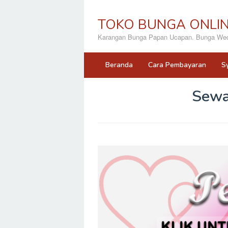
Loncat
ke
TOKO BUNGA ONLI
konten
Karangan Bunga Papan Ucapan. Bunga Wedd
Beranda
Cara Pembayaran
S
Sewa