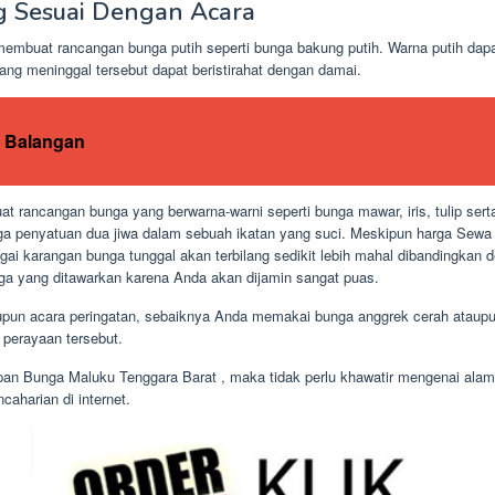
g Sesuai Dengan Acara
mbuat rancangan bunga putih seperti bunga bakung putih. Warna putih dap
ang meninggal tersebut dapat beristirahat dengan damai.
 Balangan
 rancangan bunga yang berwarna-warni seperti bunga mawar, iris, tulip sert
a penyatuan dua jiwa dalam sebuah ikatan yang suci. Meskipun harga Sew
gai karangan bunga tunggal akan terbilang sedikit lebih mahal dibandingka
arga yang ditawarkan karena Anda akan dijamin sangat puas.
taupun acara peringatan, sebaiknya Anda memakai bunga anggrek cerah atau
 perayaan tersebut.
n Bunga Maluku Tenggara Barat , maka tidak perlu khawatir mengenai ala
aharian di internet.