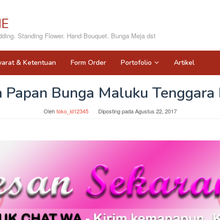
NE
ing. Standing Flower. Hand Bouquet. Bunga Meja dst
yarat & Ketentuan
Form Order
Portofolio
Artikel
 Papan Bunga Maluku Tenggara 
Oleh
toko_id12345
Diposting pada
Agustus 22, 2017