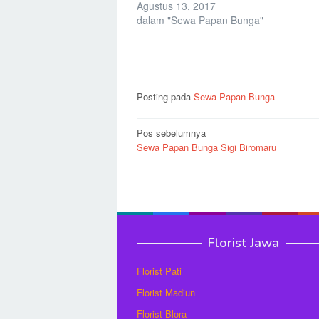
Agustus 13, 2017
dalam "Sewa Papan Bunga"
Posting pada
Sewa Papan Bunga
Navigasi
Pos sebelumnya
Sewa Papan Bunga Sigi Biromaru
pos
Florist Jawa
Florist Pati
Florist Madiun
Florist Blora