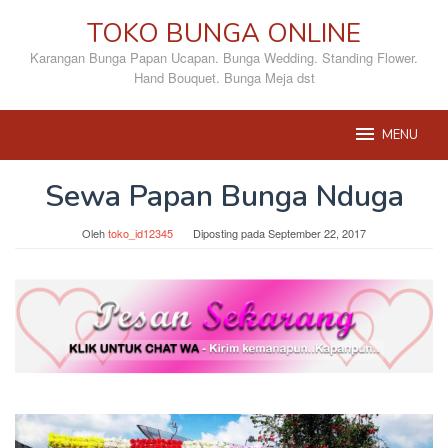
Loncat
TOKO BUNGA ONLINE
ke
konten
Karangan Bunga Papan Ucapan. Bunga Wedding. Standing Flower.
Hand Bouquet. Bunga Meja dst
MENU
Sewa Papan Bunga Nduga
Oleh
toko_id12345
Diposting pada
September 22, 2017