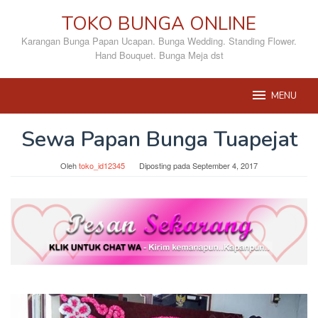
Loncat
TOKO BUNGA ONLINE
ke
konten
Karangan Bunga Papan Ucapan. Bunga Wedding. Standing Flower.
Hand Bouquet. Bunga Meja dst
MENU
Sewa Papan Bunga Tuapejat
Oleh
toko_id12345
Diposting pada
September 4, 2017