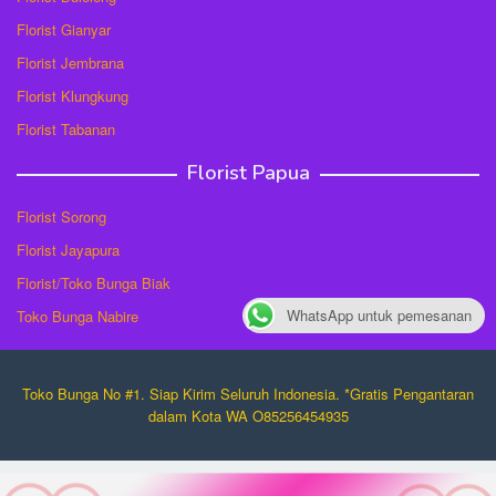
Florist Gianyar
Florist Jembrana
Florist Klungkung
Florist Tabanan
Florist Papua
Florist Sorong
Florist Jayapura
Florist/Toko Bunga Biak
WhatsApp untuk pemesanan
Toko Bunga Nabire
Toko Bunga No #1. Siap Kirim Seluruh Indonesia. *Gratis Pengantaran
dalam Kota WA O85256454935