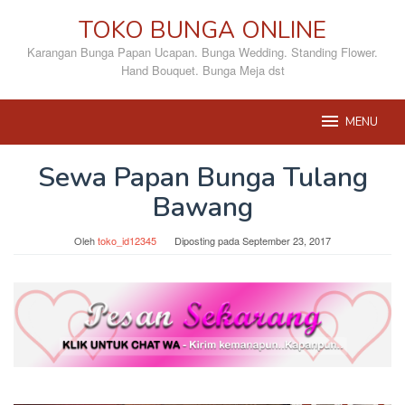
Loncat
TOKO BUNGA ONLINE
ke
konten
Karangan Bunga Papan Ucapan. Bunga Wedding. Standing Flower.
Hand Bouquet. Bunga Meja dst
MENU
Sewa Papan Bunga Tulang
Bawang
Oleh
toko_id12345
Diposting pada
September 23, 2017