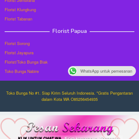
Florist Jembrana
Florist Klungkung
Florist Tabanan
Florist Papua
Florist Sorong
Florist Jayapura
Florist/Toko Bunga Biak
WhatsApp untuk pemesanan
Toko Bunga Nabire
Toko Bunga No #1. Siap Kirim Seluruh Indonesia. *Gratis Pengantaran
dalam Kota WA O85256454935