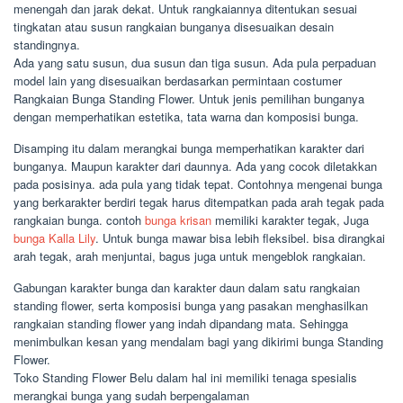
menengah dan jarak dekat. Untuk rangkaiannya ditentukan sesuai
tingkatan atau susun rangkaian bunganya disesuaikan desain
standingnya.
Ada yang satu susun, dua susun dan tiga susun. Ada pula perpaduan
model lain yang disesuaikan berdasarkan permintaan costumer
Rangkaian Bunga Standing Flower. Untuk jenis pemilihan bunganya
dengan memperhatikan estetika, tata warna dan komposisi bunga.
Disamping itu dalam merangkai bunga memperhatikan karakter dari
bunganya. Maupun karakter dari daunnya. Ada yang cocok diletakkan
pada posisinya. ada pula yang tidak tepat. Contohnya mengenai bunga
yang berkarakter berdiri tegak harus ditempatkan pada arah tegak pada
rangkaian bunga. contoh
bunga krisan
memiliki karakter tegak, Juga
bunga Kalla Lily
. Untuk bunga mawar bisa lebih fleksibel. bisa dirangkai
arah tegak, arah menjuntai, bagus juga untuk mengeblok rangkaian.
Gabungan karakter bunga dan karakter daun dalam satu rangkaian
standing flower, serta komposisi bunga yang pasakan menghasilkan
rangkaian standing flower yang indah dipandang mata. Sehingga
menimbulkan kesan yang mendalam bagi yang dikirimi bunga Standing
Flower.
Toko Standing Flower Belu dalam hal ini memiliki tenaga spesialis
merangkai bunga yang sudah berpengalaman