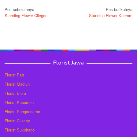
Navigasi
Pos sebelumnya
Pos berikutnya
Standing Flower Cilegon
Standing Flower Keerom
pos
Florist Jawa
Florist Pati
Florist Madiun
Florist Blora
Florist Kebumen
Florist Pangandaran
Florist Cilacap
Florist Sukoharjo