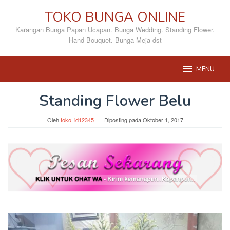
Loncat
TOKO BUNGA ONLINE
ke
konten
Karangan Bunga Papan Ucapan. Bunga Wedding. Standing Flower.
Hand Bouquet. Bunga Meja dst
MENU
Standing Flower Belu
Oleh
toko_id12345
Diposting pada
Oktober 1, 2017