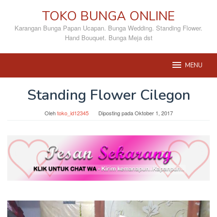
Loncat
TOKO BUNGA ONLINE
ke
konten
Karangan Bunga Papan Ucapan. Bunga Wedding. Standing Flower.
Hand Bouquet. Bunga Meja dst
MENU
Standing Flower Cilegon
Oleh
toko_id12345
Diposting pada
Oktober 1, 2017