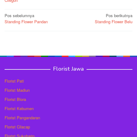
Cilegon
Navigasi
Pos sebelumnya
Pos berikutnya
Standing Flower Pandan
Standing Flower Belu
pos
Florist Jawa
Florist Pati
Florist Madiun
Florist Blora
Florist Kebumen
Florist Pangandaran
Florist Cilacap
Florist Sukoharjo