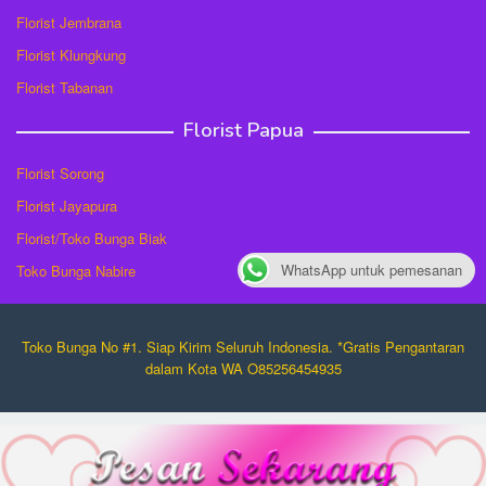
Florist Jembrana
Florist Klungkung
Florist Tabanan
Florist Papua
Florist Sorong
Florist Jayapura
Florist/Toko Bunga Biak
WhatsApp untuk pemesanan
Toko Bunga Nabire
Toko Bunga No #1. Siap Kirim Seluruh Indonesia. *Gratis Pengantaran
dalam Kota WA O85256454935