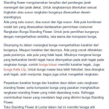
Standing flower mengutamakan tampilan dari pandangan jarak
menengah dan jarak dekat. Untuk rangkaiannya ditentukan sesuai
tingkatan atau susun rangkaian bunganya disesuaikan desain
standingnya.
Ada yang satu susun, dua susun dan tiga susun. Ada pula kombinasi
model lain yang disesuaikan berdasarkan permintaan costumer
Rangkaian Bunga Standing Flower. Untuk jenis pemilihan bunganya
dengan memperhatikan estetika, tata warna dan komposisi bunga.
Disamping itu dalam merangkai bunga memperhatikan karakter dari
bunganya. Maupun karakter dari daunnya. Ada yang cocok diletakkan
pada posisinya. ada pula yang tidak tepat. Misalnya mengenai bunga
yang berkarakter berdiri tegak harus ditempatkan pada arah tegak pada
rangkaian bunga. contoh
bunga krisan
memiliki karakter tegak, Juga
bunga Kalla Lily
. Untuk bunga mawar bisa lebih fleksibel. bisa dirangkai
arah tegak, arah menjuntai, bagus juga untuk mengeblok rangkaian.
Perpaduan karakter bunga dan karakter daun dalam satu rangkaian
standing flower, serta komposisi bunga yang pasakan menghasilkan
rangkaian standing flower yang indah dipandang mata. Sehingga
menimbulkan kesan yang mendalam bagi yang dikirimi bunga Standing
Flower.
Toko Standing Flower di Lontar dalam hal ini memiliki tenaga ahli