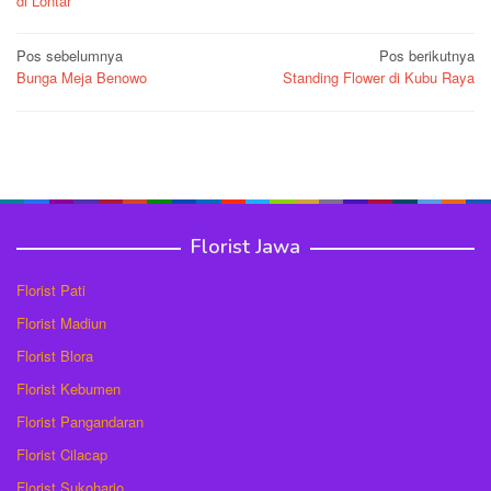
di Lontar
Navigasi
Pos sebelumnya
Pos berikutnya
Bunga Meja Benowo
Standing Flower di Kubu Raya
pos
Florist Jawa
Florist Pati
Florist Madiun
Florist Blora
Florist Kebumen
Florist Pangandaran
Florist Cilacap
Florist Sukoharjo