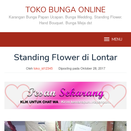
Loncat
TOKO BUNGA ONLINE
ke
konten
Karangan Bunga Papan Ucapan. Bunga Wedding. Standing Flower.
Hand Bouquet. Bunga Meja dst
MENU
Standing Flower di Lontar
Oleh
toko_id12345
Diposting pada
Oktober 28, 2017