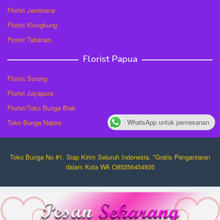
Florist Jembrana
Florist Klungkung
Florist Tabanan
Florist Papua
Florist Sorong
Florist Jayapura
Florist/Toko Bunga Biak
WhatsApp untuk pemesanan
Toko Bunga Nabire
Toko Bunga No #1. Siap Kirim Seluruh Indonesia. *Gratis Pengantaran
dalam Kota WA O85256454935