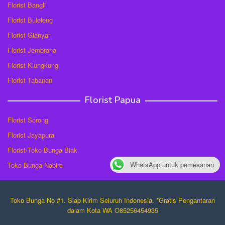
Florist Bangli
Florist Buleleng
Florist Gianyar
Florist Jembrana
Florist Klungkung
Florist Tabanan
Florist Papua
Florist Sorong
Florist Jayapura
Florist/Toko Bunga Biak
WhatsApp untuk pemesanan
Toko Bunga Nabire
Toko Bunga No #1. Siap Kirim Seluruh Indonesia. *Gratis Pengantaran
dalam Kota WA O85256454935