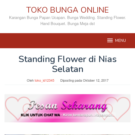
Loncat
TOKO BUNGA ONLINE
ke
konten
Karangan Bunga Papan Ucapan. Bunga Wedding. Standing Flower.
Hand Bouquet. Bunga Meja dst
MENU
Standing Flower di Nias
Selatan
Oleh
toko_id12345
Diposting pada
Oktober 12, 2017