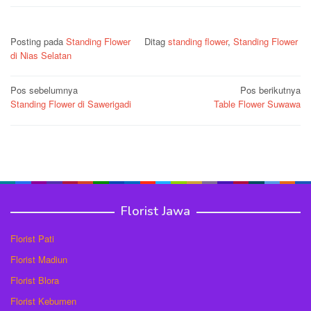
Posting pada
Standing Flower
Ditag
standing flower
,
Standing Flower
di Nias Selatan
Navigasi
Pos sebelumnya
Pos berikutnya
Standing Flower di Sawerigadi
Table Flower Suwawa
pos
Florist Jawa
Florist Pati
Florist Madiun
Florist Blora
Florist Kebumen