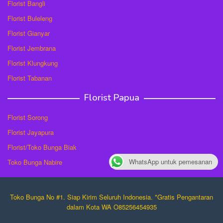
Florist Bangli
Florist Buleleng
Florist Gianyar
Florist Jembrana
Florist Klungkung
Florist Tabanan
Florist Papua
Florist Sorong
Florist Jayapura
Florist/Toko Bunga Biak
WhatsApp untuk pemesanan
Toko Bunga Nabire
Toko Bunga No #1. Siap Kirim Seluruh Indonesia. *Gratis Pengantaran
dalam Kota WA O85256454935