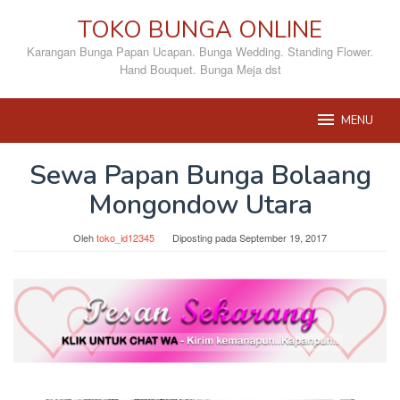
Loncat
TOKO BUNGA ONLINE
ke
konten
Karangan Bunga Papan Ucapan. Bunga Wedding. Standing Flower.
Hand Bouquet. Bunga Meja dst
MENU
Sewa Papan Bunga Bolaang
Mongondow Utara
Oleh
toko_id12345
Diposting pada
September 19, 2017