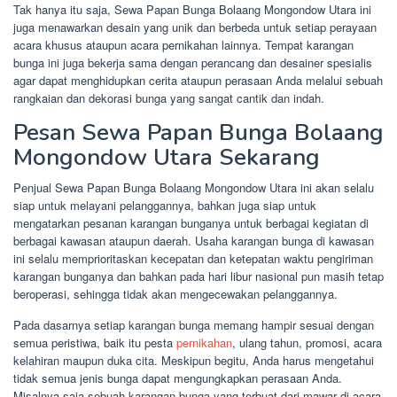
Tak hanya itu saja, Sewa Papan Bunga Bolaang Mongondow Utara ini
juga menawarkan desain yang unik dan berbeda untuk setiap perayaan
acara khusus ataupun acara pernikahan lainnya. Tempat karangan
bunga ini juga bekerja sama dengan perancang dan desainer spesialis
agar dapat menghidupkan cerita ataupun perasaan Anda melalui sebuah
rangkaian dan dekorasi bunga yang sangat cantik dan indah.
Pesan Sewa Papan Bunga Bolaang
Mongondow Utara Sekarang
Penjual Sewa Papan Bunga Bolaang Mongondow Utara ini akan selalu
siap untuk melayani pelanggannya, bahkan juga siap untuk
mengatarkan pesanan karangan bunganya untuk berbagai kegiatan di
berbagai kawasan ataupun daerah. Usaha karangan bunga di kawasan
ini selalu memprioritaskan kecepatan dan ketepatan waktu pengiriman
karangan bunganya dan bahkan pada hari libur nasional pun masih tetap
beroperasi, sehingga tidak akan mengecewakan pelanggannya.
Pada dasarnya setiap karangan bunga memang hampir sesuai dengan
semua peristiwa, baik itu pesta
pernikahan
, ulang tahun, promosi, acara
kelahiran maupun duka cita. Meskipun begitu, Anda harus mengetahui
tidak semua jenis bunga dapat mengungkapkan perasaan Anda.
Misalnya saja sebuah karangan bunga yang terbuat dari mawar di acara