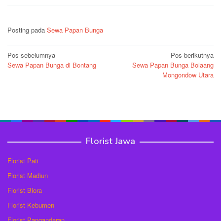
Posting pada
Sewa Papan Bunga
Navigasi
Pos sebelumnya
Pos berikutnya
Sewa Papan Bunga di Bontang
Sewa Papan Bunga Bolaang
pos
Mongondow Utara
Florist Jawa
Florist Pati
Florist Madiun
Florist Blora
Florist Kebumen
Florist Pangandaran