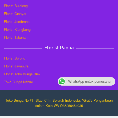
Florist Buleleng
Florist Gianyar
Florist Jembrana
Florist Klungkung
Florist Tabanan
Florist Papua
Florist Sorong
Florist Jayapura
Florist/Toko Bunga Biak
WhatsApp untuk pemesanan
Toko Bunga Nabire
Toko Bunga No #1. Siap Kirim Seluruh Indonesia. *Gratis Pengantaran
dalam Kota WA O85256454935