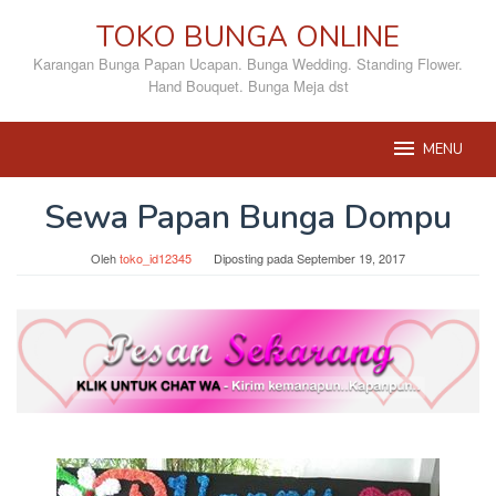
Loncat
TOKO BUNGA ONLINE
ke
konten
Karangan Bunga Papan Ucapan. Bunga Wedding. Standing Flower.
Hand Bouquet. Bunga Meja dst
MENU
Sewa Papan Bunga Dompu
Oleh
toko_id12345
Diposting pada
September 19, 2017