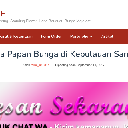
NE
ing. Standing Flower. Hand Bouquet. Bunga Meja dst
yarat & Ketentuan
Form Order
Portofolio
Artikel
a Papan Bunga di Kepulauan San
Oleh
toko_id12345
Diposting pada
September 14, 2017