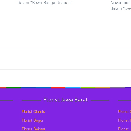
dalam "Sewa Bunga Ucapan"
November 
dalam "De
Florist Jawa Barat
Florist Ciamis
Florist
Florist Bogor
Florist
Florist Bekasi
Florist