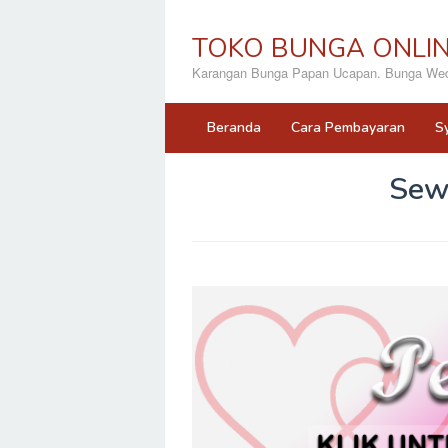
Loncat
ke
TOKO BUNGA ONLI
konten
Karangan Bunga Papan Ucapan. Bunga Wedd
Beranda
Cara Pembayaran
S
Sew