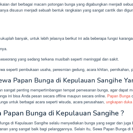
kaian dari berbagai macam potongan bunga yang digabungkan menjadi sebua
sanya disusun menjadi sebuah bentuk rangkaian yang sangat cantik dan digu
kuplah banyak, untuk lebih jelasnya berikut ini ada beberapa fungsi karanga
nya.
eseorang yang sedang terkena musibah seperti meninggal dan sakit.
wa seperti pembukaan usaha, peresmian gedung, acara khitan, pernikahan, pr
ewa Papan Bunga di Kepulauan Sangihe Ya
san sangat penting mempertimbangan tempat pemesanan bunga, agar dapat m
nga ini bisa Anda pesan secara offline maupun secara online.
Papan Bunga
o
unga untuk berbagai acara seperti wisuda, acara perusahaan,
ungkapan duka 
 Papan Bunga di Kepulauan Sangihe ?
Bunga di Kepulauan Sangihe selalu menyediakan bunga yang segar dan juga b
yanan yang sangat baik bagi pelanggannya. Selain itu, Sewa Papan Bunga di