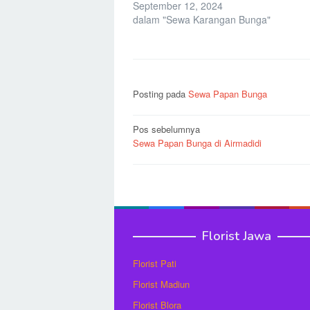
September 12, 2024
dalam "Sewa Karangan Bunga"
Posting pada
Sewa Papan Bunga
Navigasi
Pos sebelumnya
Sewa Papan Bunga di Airmadidi
pos
Florist Jawa
Florist Pati
Florist Madiun
Florist Blora