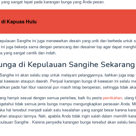
r yang sangat tepat pada karangan bunga yang Anda pesan.
di Kapuas Hulu
epulauan Sangihe ini juga menawarkan desain yang unik dan berbeda untuk s
 ini juga bekerja sama dengan perancang dan desainer top agar dapat mengh
a yang sangat cantik dan indah.
unga di Kepulauan Sangihe Sekarang
ngihe ini akan selalu siap untuk melayani pelanggannya, bahkan juga sia
gai kawasan ataupun daerah. Penjual karangan bunga di kawasan ini selalu m
hkan pada hari libur nasional pun masih tetap beroperasi, sehingga tidak 
ng hampir sesuai dengan semua peristiwa, baik itu pesta
pernikahan
, ulang
engetahui tidak semua jenis bunga mampu mengungkapkan perasaan Anda. Mi
a hal tersebut menjadi salah satu kesalahan yang sangat besar karena kara
ahan ataupun lainnya. Nah, apabila Anda tidak ingin salah dalam memilih k
lauan Sangihe . Karena penyedia karangan bunga tersebut akan selalu be