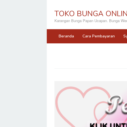
Loncat
ke
TOKO BUNGA ONLI
konten
Karangan Bunga Papan Ucapan. Bunga Wedd
Beranda
Cara Pembayaran
S