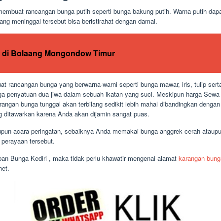
mbuat rancangan bunga putih seperti bunga bakung putih. Warna putih dap
ang meninggal tersebut bisa beristirahat dengan damai.
 di Bolaang Mongondow Timur
 rancangan bunga yang berwarna-warni seperti bunga mawar, iris, tulip sert
a penyatuan dua jiwa dalam sebuah ikatan yang suci. Meskipun harga Sewa
rangan bunga tunggal akan terbilang sedikit lebih mahal dibandingkan denga
g ditawarkan karena Anda akan dijamin sangat puas.
ataupun acara peringatan, sebaiknya Anda memakai bunga anggrek cerah ata
 perayaan tersebut.
n Bunga Kediri , maka tidak perlu khawatir mengenai alamat
karangan bung
net.