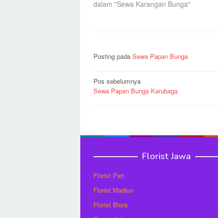
dalam "Sewa Karangan Bunga"
Posting pada
Sewa Papan Bunga
Navigasi
Pos sebelumnya
Sewa Papan Bunga Karubaga
pos
Florist Jawa
Florist Pati
Florist Madiun
Florist Blora