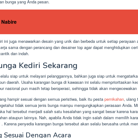
gan bunga yang Anda pesan.
 Nabire
ri ini juga menawarkan desain yang unik dan berbeda untuk setiap perayaan
ekerja sama dengan perancang dan desainer top agar dapat menghidupkan cer
antik dan indah.
nga Kediri Sekarang
selalu siap untuk melayani pelanggannya, bahkan juga siap untuk mengatar
upun daerah. Usaha karangan bunga di kawasan ini selalu memprioritaskan k
bur nasional pun masih tetap beroperasi, sehingga tidak akan mengecewakan
ng hampir sesuai dengan semua peristiwa, baik itu pesta
pernikahan
, ulang
engetahui tidak semua jenis bunga mampu mengungkapkan perasaan Anda. Mi
a hal tersebut menjadi salah satu kesalahan yang sangat besar karena kara
ahan ataupun lainnya. Nah, apabila Anda tidak ingin salah dalam memilih ka
. Karena penyedia karangan bunga tersebut akan selalu berusaha untuk me
g Sesuai Dengan Acara