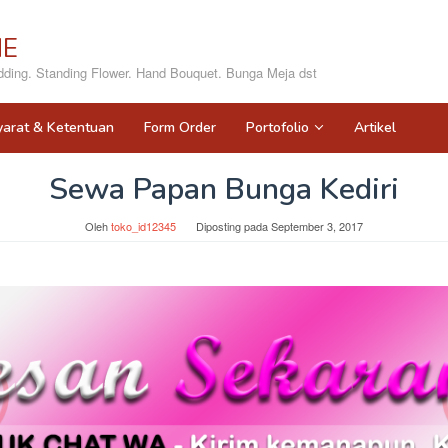
NE
ing. Standing Flower. Hand Bouquet. Bunga Meja dst
yarat & Ketentuan
Form Order
Portofolio
Artikel
Sewa Papan Bunga Kediri
Oleh
toko_id12345
Diposting pada
September 3, 2017